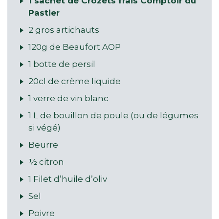
1 sachet de Crozets frais Comptoir du
Pastier
2 gros artichauts
120g de Beaufort AOP
1 botte de persil
20cl de crème liquide
1 verre de vin blanc
1 L de bouillon de poule (ou de légumes
si végé)
Beurre
½ citron
1 Filet d’huile d’oliv
Sel
Poivre