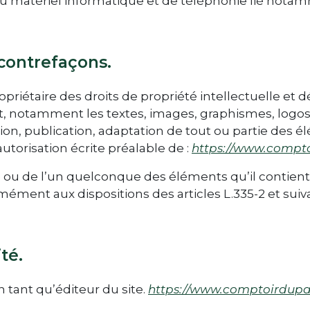
 du matériel informatique et de téléphonie lié no
 contrefaçons.
opriétaire des droits de propriété intellectuelle et d
et, notamment les textes, images, graphismes, logos,
ion, publication, adaptation de tout ou partie des é
 autorisation écrite préalable de :
https://www.compto
te ou de l’un quelconque des éléments qu’il contie
ément aux dispositions des articles L.335-2 et sui
té.
n tant qu’éditeur du site.
https://www.comptoirdupas