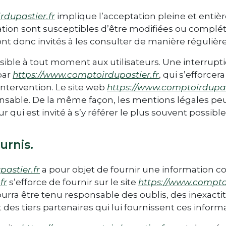
rdupastier.fr
implique l’acceptation pleine et entièr
isation sont susceptibles d’être modifiées ou complé
nt donc invités à les consulter de manière régulière
sible à tout moment aux utilisateurs. Une interrup
par
https://www.comptoirdupastier.fr
, qui s’efforc
’intervention. Le site web
https://www.comptoirdupast
sable. De la même façon, les mentions légales peu
r qui est invité à s’y référer le plus souvent possib
urnis.
astier.fr
a pour objet de fournir une information co
fr
s’efforce de fournir sur le site
https://www.comptoi
pourra être tenu responsable des oublis, des inexact
it des tiers partenaires qui lui fournissent ces inform