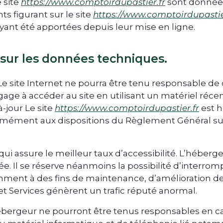
 site
https://www.comptoirdupastier.fr
sont données 
ts figurant sur le site
https://www.comptoirdupastie
yant été apportées depuis leur mise en ligne.
s sur les données techniques.
. Le site Internet ne pourra être tenu responsable de
’engage à accéder au site en utilisant un matériel réc
-jour Le site
https://www.comptoirdupastier.fr
est h
rmément aux dispositions du Règlement Général sur
qui assure le meilleur taux d’accessibilité. L’héberg
née. Il se réserve néanmoins la possibilité d’interr
ment à des fins de maintenance, d’amélioration de 
 et Services génèrent un trafic réputé anormal.
ébergeur ne pourront être tenus responsables en 