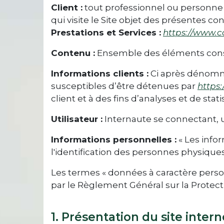
Client :
tout professionnel ou personne p
qui visite le Site objet des présentes co
Prestations et Services :
https://www.c
Contenu :
Ensemble des éléments consti
Informations clients :
Ci après dénommé
susceptibles d’être détenues par
https
client et à des fins d’analyses et de stati
Utilisateur :
Internaute se connectant, u
Informations personnelles :
« Les info
l'identification des personnes physiques a
Les termes « données à caractère personn
par le Règlement Général sur la Protec
1. Présentation du site intern