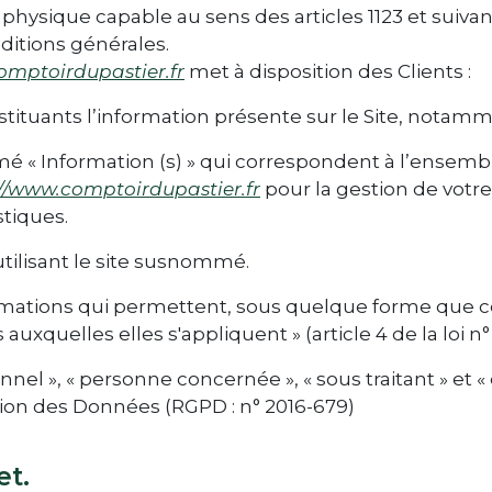
hysique capable au sens des articles 1123 et suivan
nditions générales.
omptoirdupastier.fr
met à disposition des Clients :
tuants l’information présente sur le Site, notamme
 « Information (s) » qui correspondent à l’ensem
://www.comptoirdupastier.fr
pour la gestion de votre
stiques.
tilisant le site susnommé.
rmations qui permettent, sous quelque forme que ce
uxquelles elles s'appliquent » (article 4 de la loi n° 
el », « personne concernée », « sous traitant » et «
tion des Données (RGPD : n° 2016-679)
et.