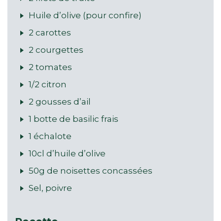
Huile d’olive (pour confire)
2 carottes
2 courgettes
2 tomates
1/2 citron
2 gousses d’ail
1 botte de basilic frais
1 échalote
10cl d’huile d’olive
50g de noisettes concassées
Sel, poivre