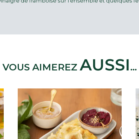
vinaigre de framboise sur l'ensemble et quelques feu
AUSSI
VOUS AIMEREZ
...