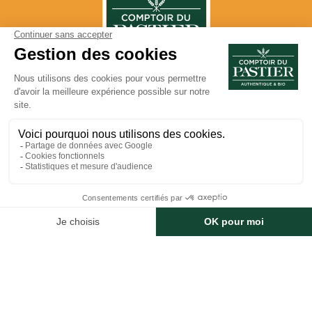
LA MARQUE
LES PRODUITS
LES RECETTES
CONTACTEZ-NOUS
Comptoir du Pastier • 44 Avenue des Allobroges • ZI - CS
277 • 26106 Romans-sur-Isère Cedex • Tél.: +33(0)4 75 05 83
80 • fax : +33(0)4 75 02 67 15 •
contact@comptoirdupastier.fr
Mentions légales
Plan de site
Gestion des Cookies
cuisiné par l'agence Félix
POUR VOTRE SANTÉ, PRATIQUEZ UNE ACTIVITÉ PHYSIQUE RÉGULIÈRE -